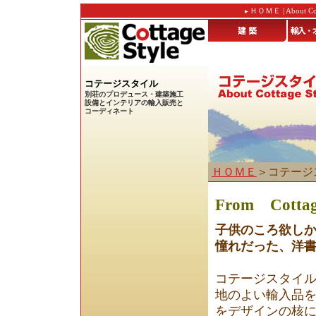
ＨＯＭＥ
|
About Co
コテージスタイル
別荘のプロデュース・建築施工
設備とインテリアの輸入販売と
コーディネート
ＨＯＭＥ
＞コテージ
From Cottag
子供のころ欲し
憧れだった、洋
コテージスタイ
地のよい輸入品
をデザインの核