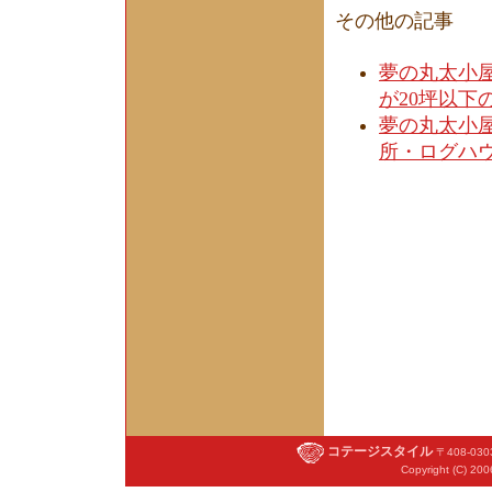
その他の記事
夢の丸太小屋
が20坪以下
夢の丸太小屋
所・ログハ
コテージスタイル
〒408-03
Copyright (C) 200