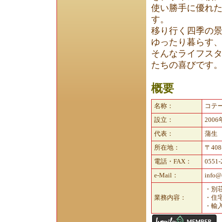
使い勝手に優れ
す。
移り行く四季の
ゆったり暮らす
そんなライフス
たちの喜びです
概要
名称：
コテ
設立：
200
代表：
蒲生
所在地：
〒40
電話・FAX：
0551-
e-Mail：
info@c
・別
業務内容：
・住
・輸