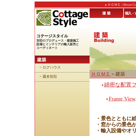
ＨＯＭＥ
|
About Co
コテージスタイル
別荘のプロデュース・建築施工
設備とインテリアの輸入販売と
コーディネート
建築
> ログハウス
ＨＯＭＥ
＞建築
> 週末別荘
綿密な配置
Frame View
・景色とともに
・窓からの景色
・輸入設備やオ